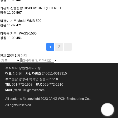
장원
11-09
487
기관차 진행방향 DISPLAY UNIT (LED RED…
장원
11-09
507
벽걸이 기주 Model WMB-500
장원
11-09
471
경광등 기주.. WASS-1500
장원
11-09
451
2
1
전체 20건
1 페이지
주식회사 장원엔지니어링
대표
정성헌
사업자번호
240611-0019315
주소
전남 광양시 옥곡면 장동리 622-8
TEL
061-772-1908
FAX
061-772-1910
MAIL
jwjsh101@naver.com
All contents ⓒ copyright 2023 JANG WON Engineering Co,.
All rights reserved.