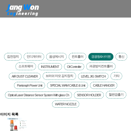
제품소개
집전장치
인디게이터
음성메시지
컨트롤러
경광등&사이렌
통신
소프트웨어
과권방지컨트롤러
INSTRUMENT
Oil Controller
브러쉬 마모 감지장치
기타
AIR DUST CLEANER
LEVEL JIG SWITCH
Pantoraph Power Unit
SPECIAL WAM CABLE & Unit
CABLE HANGER
철편검출기
Optical Laser Distance Sensor System With glass Ch
SENSOR HOLDER
WATER NOZZLE
이미지 목록