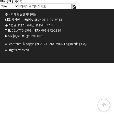
전체 0건
1 페이지
주식회사 장원엔지니어링
대표
정성헌
사업자번호
240611-0019315
주소
전남 광양시 옥곡면 장동리 622-8
TEL
061-772-1908
FAX
061-772-1910
MAIL
jwjsh101@naver.com
All contents ⓒ copyright 2023 JANG WON Engineering Co,.
All rights reserved.